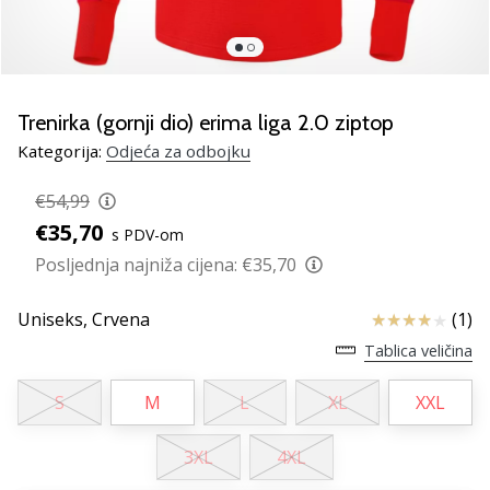
Pronađite
savršen
poklon
za
odbojku!
Trenirka (gornji dio) erima liga 2.0 ziptop
Pogledajte
Kategorija:
Odjeća za odbojku
naš
vodič
€54,99
i
€35,70
odaberite
s PDV-om
obuću,
Posljednja najniža cijena:
€35,70
odjeću
i
Ocjena proizv
Uniseks,
Crvena
(1)
opremu
najboljih
Tablica veličina
marki
na
S
M
L
XL
XXL
tržištu.
3XL
4XL