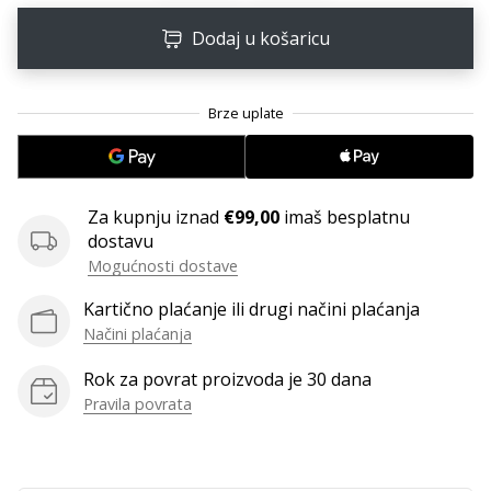
11. 8. 2022
•
Dodaj u košaricu
1 min. čitanja
Postani
ambasadorom
našeg
brenda
za
Za kupnju iznad
€99,00
imaš besplatnu
odbojku
dostavu
Obožavaš
Mogućnosti dostave
odbojku
poput
Kartično plaćanje ili drugi načini plaćanja
nas?
Načini plaćanja
Pridruži
nam
Rok za povrat proizvoda je 30 dana
se
Pravila povrata
kao
brend
ambasador.