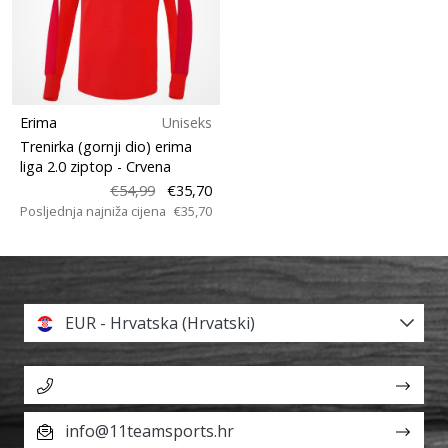
Erima
Uniseks
Trenirka (gornji dio) erima
liga 2.0 ziptop
- Crvena
€54,99
€35,70
Posljednja najniža cijena
€35,70
EUR - Hrvatska (Hrvatski)
info@11teamsports.hr