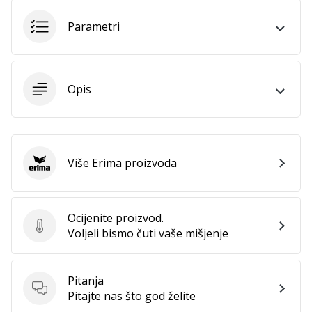
Parametri
Prikaži
sve
članke
Opis
Više Erima proizvoda
Erima
Ocijenite proizvod.
Ocijenite proizvod.
Voljeli bismo čuti vaše mišjenje
Pitanja
Pitanja
Pitajte nas što god želite