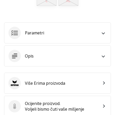
L
XL
11. 8. 2022
•
1 min. čitanja
Postani
ambasadorom
našeg
Parametri
brenda
za
odbojku
Opis
Obožavaš
odbojku
poput
nas?
Pridruži
Više Erima proizvoda
Erima
nam
se
kao
Ocijenite proizvod.
brend
Ocijenite proizvod.
Voljeli bismo čuti vaše mišjenje
ambasador.