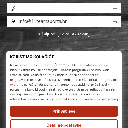
info@11teamsports.hr
Pošalji zahtjev za otkazivanje
O nama
Korisnička podrška
WePlayVolleyball.hr