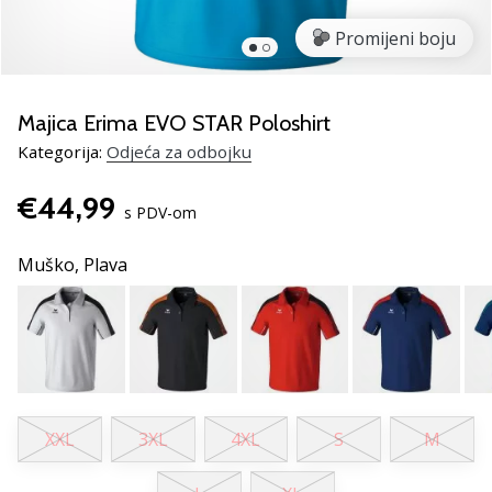
Pronađite
savršen
Promijeni boju
poklon
za
odbojku!
Majica Erima EVO STAR Poloshirt
Pogledajte
Kategorija:
Odjeća za odbojku
naš
vodič
€44,99
i
s PDV-om
odaberite
obuću,
Muško,
Plava
odjeću
i
opremu
najboljih
marki
na
tržištu.
XXL
3XL
4XL
S
M