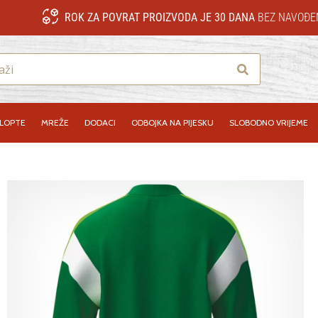
ROK ZA POVRAT PROIZVODA JE 30 DANA
BEZ NAVOĐE
Traži
LOPTE
MREŽE
DODACI
ODBOJKA NA PIJESKU
SLOBODNO VRIJEME