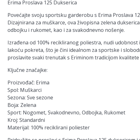
Erima Proslava 125 Dukserica
Povećajte svoju sportsku garderobu s Erima Proslava 125
Dizajnirana za muškarce, ova živopisna zelena dukserica
odbojku i rukomet, kao i za svakodnevno nošenje.
Izrađena od 100% recikliranog poliestra, nudi udobnost i
lakoću pokreta, što je čini idealnom za sportske i slobodne
proslavite svaki trenutak s Eriminom tradicijom kvalitete i
Ključne značajke:
Proizvođač:
Erima
Spol:
Muškarci
Sezona:
Sve sezone
Boja:
Zelena
Sport:
Nogomet, Svakodnevno, Odbojka, Rukomet
Kroj:
Standardni
Materijal:
100% reciklirani poliester