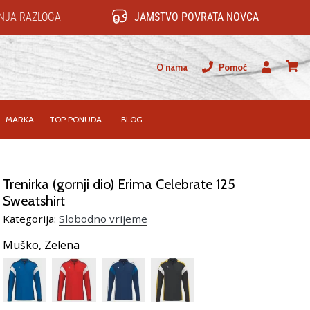
NJA RAZLOGA
JAMSTVO POVRATA NOVCA
O nama
Pomoć
Korisnik
košari
MARKA
TOP PONUDA
BLOG
Trenirka (gornji dio) Erima Celebrate 125
Sweatshirt
Kategorija:
Slobodno vrijeme
Muško,
Zelena