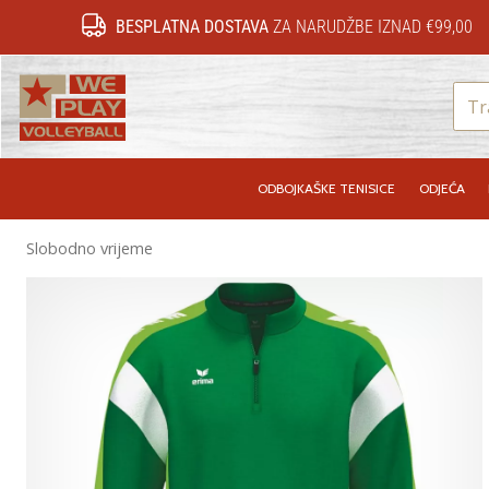
BESPLATNA DOSTAVA
ZA NARUDŽBE IZNAD €99,00
WePlayVolleyball.hr
ODBOJKAŠKE TENISICE
ODJEĆA
Slobodno vrijeme