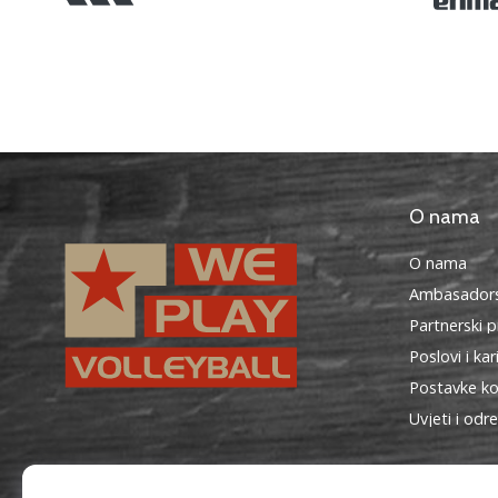
O nama
O nama
Ambasadors
Partnerski 
Poslovi i kar
Postavke ko
Uvjeti i odr
WePlayVolleyball.hr