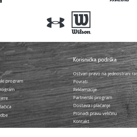
Korisnička podrška
Ostvari pravo na jednostrani r
ki program
Povrati
program
Reklamacije
Partnerski program
ijere
Dostava i plaćanje
lačića
Pronađi pravu veličinu
edbe
Kontakt
Najčešća pitanja