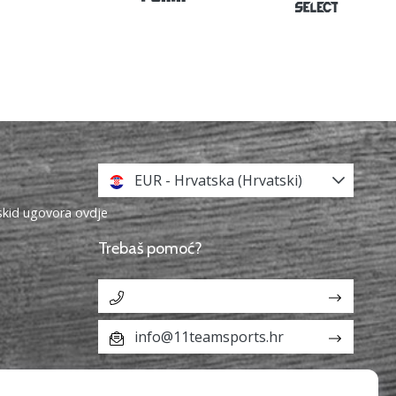
EUR - Hrvatska (Hrvatski)
askid ugovora ovdje
Trebaš pomoć?
info@11teamsports.hr