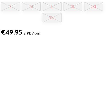
S
M
L
XL
2XL
3XL
€49,95
s PDV-om