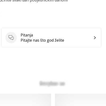
 učinite svaki dan pobjedničkim danom!
E
Pitanja
Pitanja
Pitajte nas što god želite