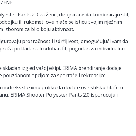
 ŽENE
ester Pants 2.0 za žene, dizajnirane da kombiniraju stil,
odbojku ili rukomet, ove hlače se ističu svojim nježnim
m izborom za bilo koju aktivnost.
iguravaju prozračnost i izdržljivost, omogućujući vam da
pruža prikladan ali udoban fit, pogodan za individualnu
skladan izgled vašoj ekipi. ERIMA brendiranje dodaje
ače pouzdanom opcijom za sportaše i rekreacijce.
udi ekskluzivnu priliku da dodate ove stilsku hlače u
 danu, ERIMA Shooter Polyester Pants 2.0 isporučuju i