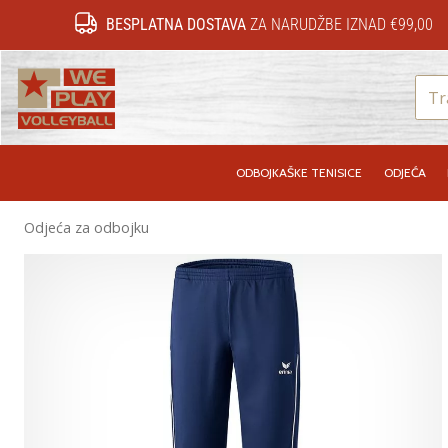
BESPLATNA DOSTAVA
ZA NARUDŽBE IZNAD €99,00
WePlayVolleyball.hr
ODBOJKAŠKE TENISICE
ODJEĆA
Odjeća za odbojku