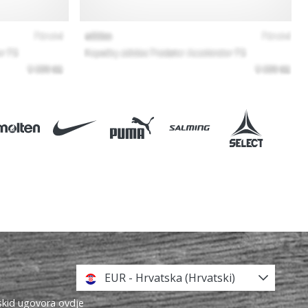
EUR - Hrvatska (Hrvatski)
askid ugovora ovdje