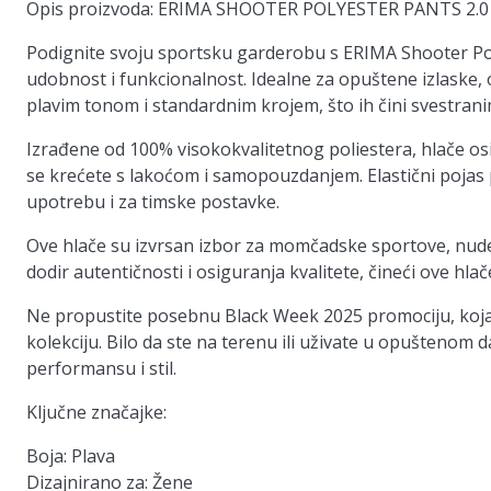
Opis proizvoda: ERIMA SHOOTER POLYESTER PANTS 2.0
Podignite svoju sportsku garderobu s ERIMA Shooter Poly
udobnost i funkcionalnost. Idealne za opuštene izlaske, 
plavim tonom i standardnim krojem, što ih čini svestrani
Izrađene od 100% visokokvalitetnog poliestera, hlače os
se krećete s lakoćom i samopouzdanjem. Elastični pojas 
upotrebu i za timske postavke.
Ove hlače su izvrsan izbor za momčadske sportove, nude 
dodir autentičnosti i osiguranja kvalitete, čineći ove hl
Ne propustite posebnu Black Week 2025 promociju, koja n
kolekciju. Bilo da ste na terenu ili uživate u opuštenom
performansu i stil.
Ključne značajke:
Boja: Plava
Dizajnirano za: Žene