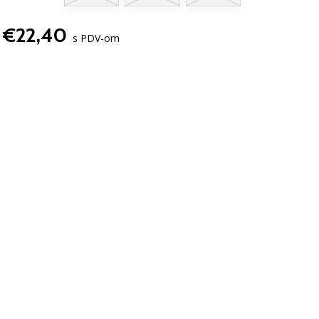
€22,40
s PDV-om