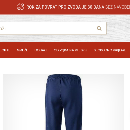
ROK ZA POVRAT PROIZVODA JE 30 DANA
BEZ NAVOĐE
Traži
LOPTE
MREŽE
DODACI
ODBOJKA NA PIJESKU
SLOBODNO VRIJEME