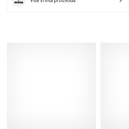
Više Erima proizvoda
Erima