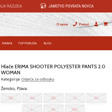
NJA RAZLOGA
JAMSTVO POVRATA NOVCA
O nama
Pomoć
Korisnik
košari
MARKA
TOP PONUDA
BLOG
Hlače ERIMA SHOOTER POLYESTER PANTS 2.0
WOMAN
Kategorija:
Odjeća za odbojku
Žensko,
Plava
36
44
XS
S
M
L
XL
XXL