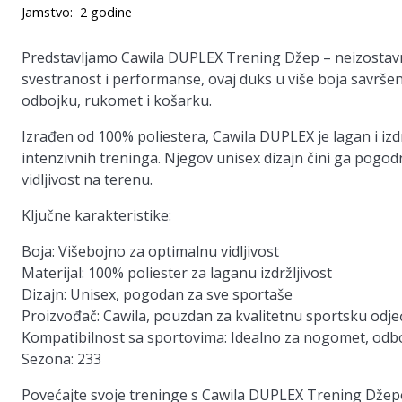
Jamstvo:
2 godine
Predstavljamo
Cawila DUPLEX Trening Džep
– neizostavn
svestranost i performanse, ovaj duks u više boja savršen
odbojku, rukomet i košarku.
Izrađen od 100% poliestera, Cawila DUPLEX je lagan i izd
intenzivnih treninga. Njegov unisex dizajn čini ga pogo
vidljivost na terenu.
Ključne karakteristike:
Boja:
Višebojno za optimalnu vidljivost
Materijal:
100% poliester za laganu izdržljivost
Dizajn:
Unisex, pogodan za sve sportaše
Proizvođač:
Cawila, pouzdan za kvalitetnu sportsku odje
Kompatibilnost sa sportovima:
Idealno za nogomet, odbo
Sezona:
233
Povećajte svoje treninge s Cawila DUPLEX Trening Džepo