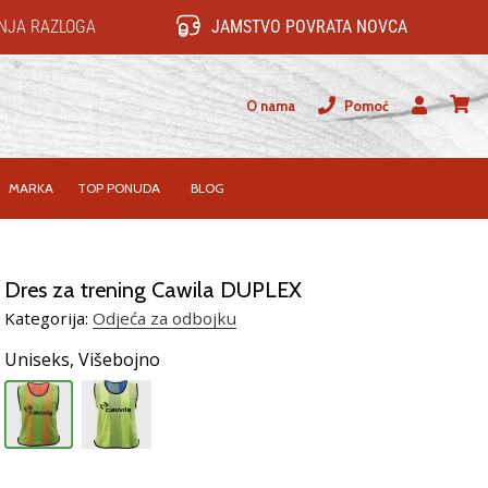
NJA RAZLOGA
JAMSTVO POVRATA NOVCA
O nama
Pomoć
Korisnik
košari
MARKA
TOP PONUDA
BLOG
Dres za trening Cawila DUPLEX
Kategorija:
Odjeća za odbojku
Uniseks,
Višebojno