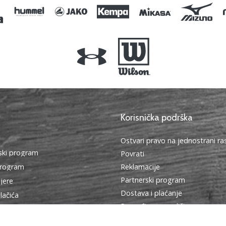
Korisnička podrška
Ostvari pravo na jednostrani r
ki program
Povrati
program
Reklamacije
Partnerski program
ijere
Dostava i plaćanje
lačića
Pronađi pravu veličinu
edbe
Kontakt