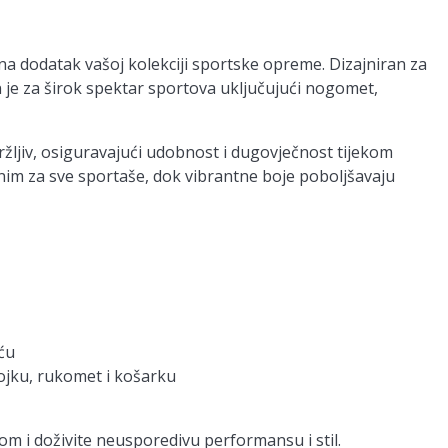
a dodatak vašoj kolekciji sportske opreme. Dizajniran za
 je za širok spektar sportova uključujući nogomet,
ržljiv, osiguravajući udobnost i dugovječnost tijekom
dnim za sve sportaše, dok vibrantne boje poboljšavaju
ću
jku, rukomet i košarku
m i doživite neusporedivu performansu i stil.