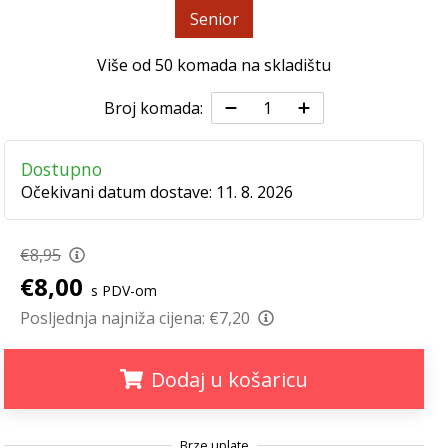
Senior
Više od 50 komada na skladištu
Broj komada:
Dostupno
Očekivani datum dostave:
11. 8. 2026
€8,95
€8,00
s PDV-om
Posljednja najniža cijena:
€7,20
Dodaj u košaricu
.
.
.