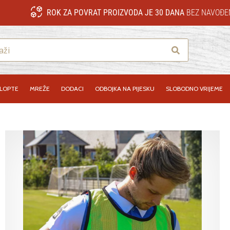
ROK ZA POVRAT PROIZVODA JE 30 DANA
BEZ NAVOĐE
Traži
LOPTE
MREŽE
DODACI
ODBOJKA NA PIJESKU
SLOBODNO VRIJEME