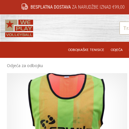
BESPLATNA DOSTAVA
ZA NARUDŽBE IZNAD €99,00
WePlayVolleyball.hr
ODBOJKAŠKE TENISICE
ODJEĆA
Odjeća za odbojku