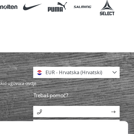
EUR - Hrvatska (Hrvatski)
askid ugovora ovdje
Trebaš pomoć?
info@11teamsports.hr