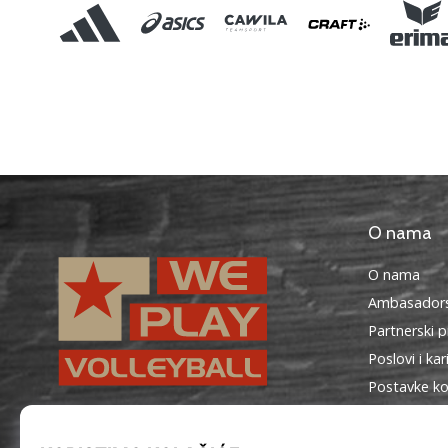
O nama
O nama
Ambasadors
Partnerski 
Poslovi i kar
Postavke ko
Uvjeti i odr
WePlayVolleyball.hr