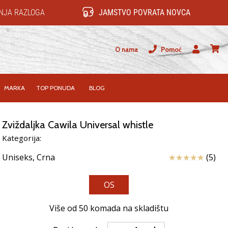
NJA RAZLOGA
JAMSTVO POVRATA NOVCA
O nama
Pomoć
Korisnik
košari
MARKA
TOP PONUDA
BLOG
Zviždaljka Cawila Universal whistle
Kategorija:
Ocjena proizvo
Uniseks,
Crna
(5)
OS
Više od 50 komada na skladištu