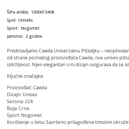
Šifra artikla:
1000615408
Spol:
Uniseks
Sport:
Nogomet
Jamstvo:
2 godine
Predstavljamo
Cawila Univerzalnu Pištaljku
– neophodan d
od strane poznatog proizvođača Cawila, ova unisex pišta
izdržljivost. Njen elegantan crni dizajn osigurava da se is
Ključne značajke:
Proizvođač:
Cawila
Dizajn:
Unisex
Sezona:
224
Boja:
Crna
Sport:
Nogomet
Korištenje u timu:
Savršeno prilagođena timskim okruže