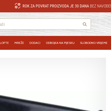
ROK ZA POVRAT PROIZVODA JE 30 DANA
BEZ NAVOĐE
Traži
LOPTE
MREŽE
DODACI
ODBOJKA NA PIJESKU
SLOBODNO VRIJEME