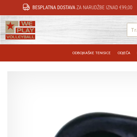
BESPLATNA DOSTAVA
ZA NARUDŽBE IZNAD €99,00
WePlayVolleyball.hr
ODBOJKAŠKE TENISICE
ODJEĆA