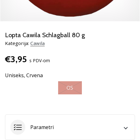
Pronađite
savršen
poklon
za
odbojku!
Lopta Cawila Schlagball 80 g
Pogledajte
Kategorija:
Cawila
naš
vodič
€3,95
i
s PDV-om
odaberite
obuću,
Uniseks,
Crvena
odjeću
i
OS
opremu
najboljih
marki
na
tržištu.
Parametri