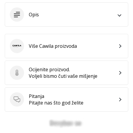
11. 8. 2022
•
1 min. čitanja
Opis
Postani
ambasadorom
našeg
brenda
Više Cawila proizvoda
Cawila
za
odbojku
Obožavaš
Ocijenite proizvod.
odbojku
Ocijenite proizvod.
Voljeli bismo čuti vaše mišjenje
poput
nas?
Pridruži
Pitanja
nam
Pitanja
Pitajte nas što god želite
se
kao
brend
ambasador.