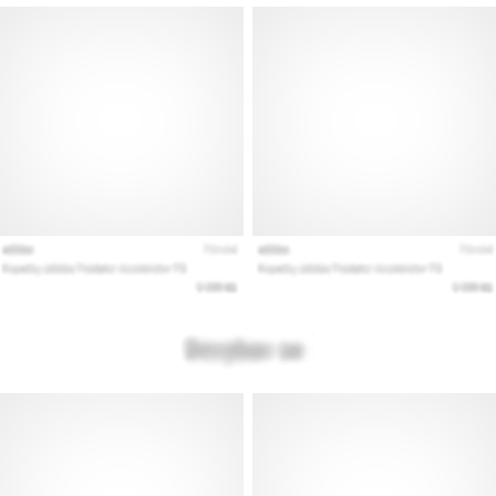
Prikaži
sve
članke