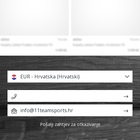
EUR - Hrvatska (Hrvatski)
info@11teamsports.hr
Pošalji zahtjev za otkazivanje