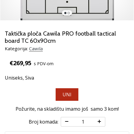
Pronađite
savršen
poklon
za
odbojku!
Taktička ploča Cawila PRO football tactical
Pogledajte
board TC 60x90cm
naš
Kategorija:
Cawila
vodič
i
€269,95
odaberite
s PDV-om
obuću,
odjeću
Uniseks,
Siva
i
opremu
UNI
najboljih
marki
Požurite, na skladištu imamo još samo
3 kom
!
na
tržištu.
Broj komada: