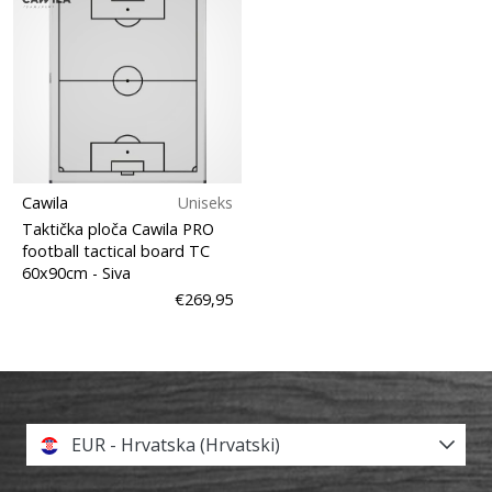
Cawila
Uniseks
Taktička ploča Cawila PRO
football tactical board TC
60x90cm
- Siva
€269,95
EUR - Hrvatska (Hrvatski)