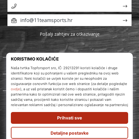
info@11teamsports.hr
Pošalji zahtjev za otkazivanje
O nama
Korisnička podrška
WePlayVolleyball.hr