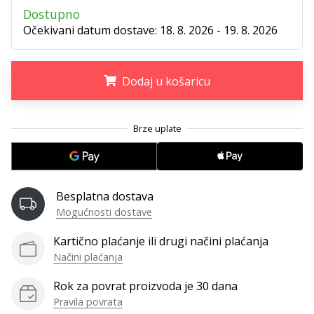
11. 8. 2022
Dostupno
•
Očekivani datum dostave:
18. 8. 2026 - 19. 8. 2026
1 min. čitanja
Postani
ambasadorom
Dodaj u košaricu
našeg
brenda
.
.
.
za
odbojku
Obožavaš
odbojku
poput
Besplatna dostava
nas?
Mogućnosti dostave
Pridruži
nam
Kartično plaćanje ili drugi načini plaćanja
se
Načini plaćanja
kao
brend
Rok za povrat proizvoda je 30 dana
ambasador.
Pravila povrata