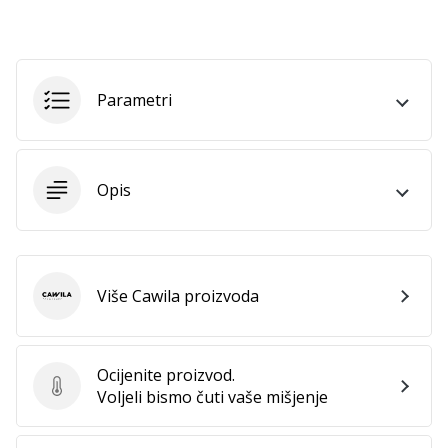
Prikaži
sve
Parametri
članke
Opis
Više Cawila proizvoda
Cawila
Ocijenite proizvod.
Ocijenite proizvod.
Voljeli bismo čuti vaše mišjenje