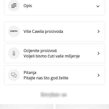
11. 8. 2022
Opis
•
1 min. čitanja
Postani
ambasadorom
našeg
Više Cawila proizvoda
Cawila
brenda
za
odbojku
Ocijenite proizvod.
Ocijenite proizvod.
Voljeli bismo čuti vaše mišjenje
Obožavaš
odbojku
poput
nas?
Pitanja
Pitanja
Pridruži
Pitajte nas što god želite
nam
se
kao
brend
ambasador.