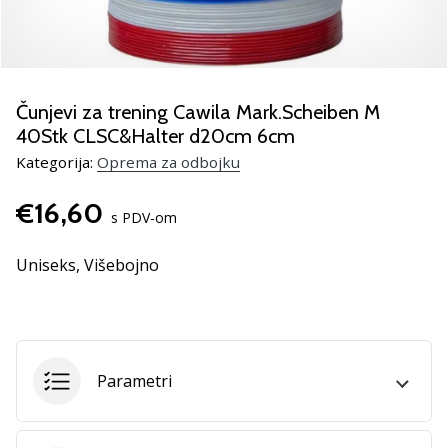
Pronađite
savršen
poklon
za
odbojku!
Čunjevi za trening Cawila Mark.Scheiben M
Pogledajte
40Stk CLSC&Halter d20cm 6cm
naš
Kategorija:
Oprema za odbojku
vodič
i
€16,60
odaberite
s PDV-om
obuću,
odjeću
Uniseks,
Višebojno
i
opremu
najboljih
marki
na
Parametri
tržištu.