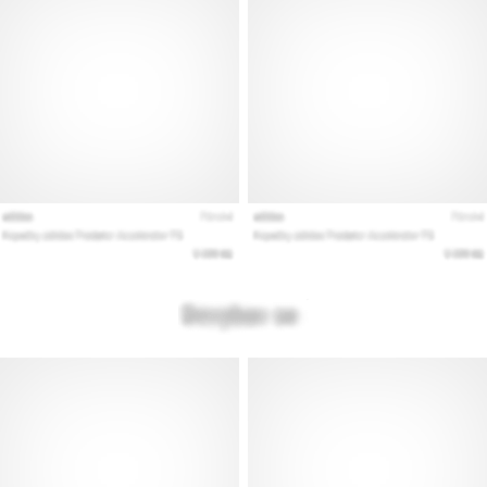
Prikaži
sve
članke