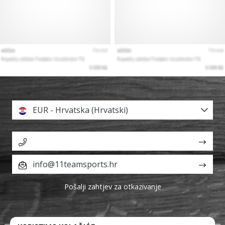
EUR - Hrvatska (Hrvatski)
info@11teamsports.hr
Pošalji zahtjev za otkazivanje