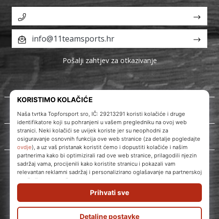
info@11teamsports.hr
Pošalji zahtjev za otkazivanje
O nama
Korisnička podrška
WePlayVolleyball.hr