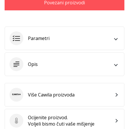
11. 8. 2022
Povezani proizvodi
•
1 min. čitanja
Postani
ambasadorom
našeg
Parametri
brenda
za
odbojku
Opis
Obožavaš
odbojku
poput
nas?
Pridruži
Više Cawila proizvoda
Cawila
nam
se
kao
brend
Ocijenite proizvod.
Ocijenite proizvod.
ambasador.
Voljeli bismo čuti vaše mišjenje