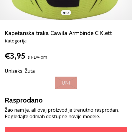
Pronađite
savršen
poklon
za
odbojku!
Kapetanska traka Cawila Armbinde C Klett
Pogledajte
Kategorija:
naš
vodič
€3,95
i
s PDV-om
odaberite
obuću,
Uniseks,
Žuta
odjeću
i
UNI
opremu
najboljih
Rasprodano
marki
na
Žao nam je, ali ovaj proizvod je trenutno rasprodan.
tržištu.
Pogledajte odmah dostupne novije modele.