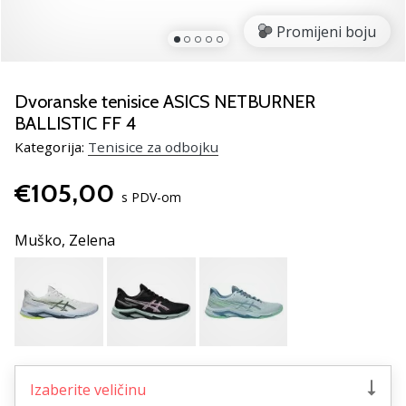
Pronađite
savršen
Promijeni boju
poklon
za
odbojku!
Dvoranske tenisice ASICS NETBURNER
Pogledajte
BALLISTIC FF 4
naš
Kategorija:
Tenisice za odbojku
vodič
i
€105,00
odaberite
s PDV-om
obuću,
odjeću
Muško,
Zelena
i
opremu
najboljih
marki
na
tržištu.
Izaberite veličinu