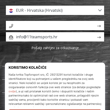
EUR - Hrvatska (Hrvatski)
info@11teamsports.hr
Pošalji zahtjev za otkazivanje
O nama
Korisnička podrška