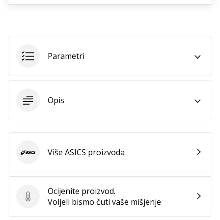
11. 8. 2022
•
1 min. čitanja
Postani
ambasadorom
Parametri
našeg
brenda
za
odbojku
Opis
Obožavaš
odbojku
poput
nas?
Više ASICS proizvoda
Pridruži
ASICS
nam
se
kao
Ocijenite proizvod.
brend
Ocijenite proizvod.
Voljeli bismo čuti vaše mišjenje
ambasador.