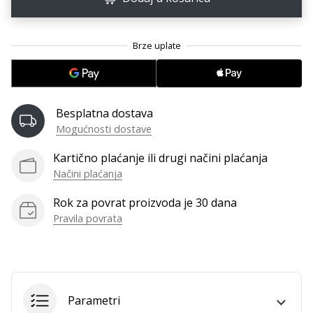
11. 8. 2022
•
1 min. čitanja
Postani
ambasadorom
našeg
brenda
Besplatna dostava
za
Mogućnosti dostave
odbojku
Kartično plaćanje ili drugi načini plaćanja
Obožavaš
Načini plaćanja
odbojku
poput
Rok za povrat proizvoda je 30 dana
nas?
Pravila povrata
Pridruži
nam
se
kao
brend
ambasador.
Parametri