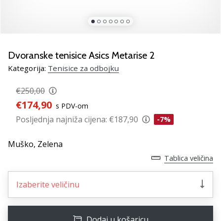
Pronađite
savršen
poklon
za
odbojku!
Dvoranske tenisice Asics Metarise 2
Pogledajte
Kategorija:
Tenisice za odbojku
naš
vodič
€250,00
i
€174,90
odaberite
s PDV-om
obuću,
Posljednja najniža cijena:
€187,90
-7%
odjeću
i
Muško,
Zelena
opremu
najboljih
Tablica veličina
marki
na
Izaberite veličinu
tržištu.
Dodaj u košaricu