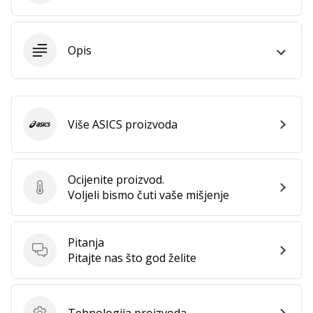
Prikaži
Opis
sve
članke
Više ASICS proizvoda
ASICS
Ocijenite proizvod.
Ocijenite proizvod.
Voljeli bismo čuti vaše mišjenje
Pitanja
Pitanja
Pitajte nas što god želite