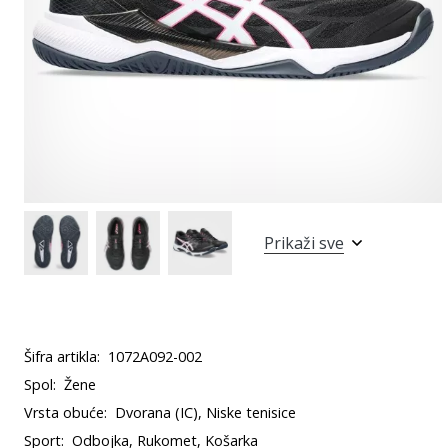
Prikaži sve
Šifra artikla:
1072A092-002
Spol:
Žene
Vrsta obuće:
Dvorana (IC), Niske tenisice
Sport:
Odbojka, Rukomet, Košarka