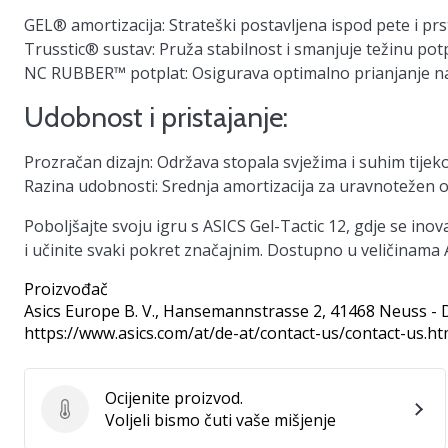
GEL® amortizacija:
Strateški postavljena ispod pete i pr
Trusstic® sustav:
Pruža stabilnost i smanjuje težinu pot
NC RUBBER™ potplat:
Osigurava optimalno prianjanje n
Udobnost i pristajanje:
Prozračan dizajn:
Održava stopala svježima i suhim tijeko
Razina udobnosti:
Srednja amortizacija za uravnotežen o
Poboljšajte svoju igru s ASICS Gel-Tactic 12, gdje se ino
i učinite svaki pokret značajnim. Dostupno u veličinama 
Proizvođač
Asics Europe B. V.
, Hansemannstrasse 2, 41468 Neuss - 
https://www.asics.com/at/de-at/contact-us/contact-us.ht
Ocijenite proizvod.
Ocijenite proizvod.
Voljeli bismo čuti vaše mišjenje