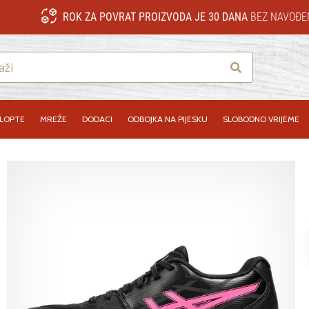
ROK ZA POVRAT PROIZVODA JE 30 DANA
BEZ NAVOĐE
Traži
LOPTE
MREŽE
DODACI
ODBOJKA NA PIJESKU
SLOBODNO VRIJEME