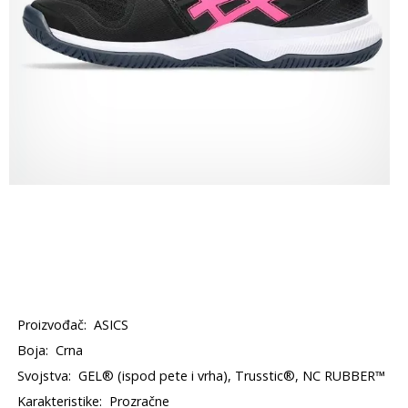
Proizvođač:
ASICS
Boja:
Crna
Svojstva:
GEL® (ispod pete i vrha), Trusstic®, NC RUBBER™
Karakteristike:
Prozračne