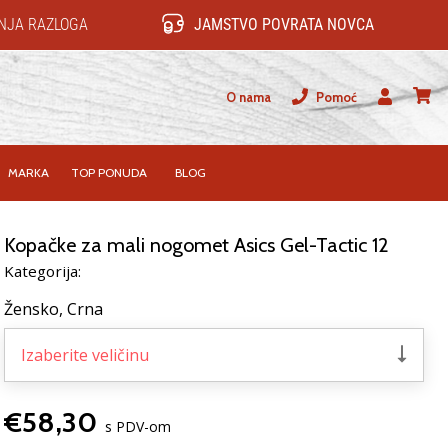
NJA RAZLOGA
JAMSTVO POVRATA NOVCA
O nama
Pomoć
Korisnik
košari
MARKA
TOP PONUDA
BLOG
Kopačke za mali nogomet Asics Gel-Tactic 12
Kategorija:
Žensko,
Crna
Izaberite veličinu
€58,30
s PDV-om