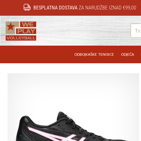
BESPLATNA DOSTAVA
ZA NARUDŽBE IZNAD €99,00
WePlayVolleyball.hr
ODBOJKAŠKE TENISICE
ODJEĆA