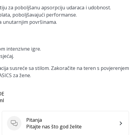
stiju za poboljšanu apsorpciju udaraca i udobnost.
plata, poboljšavajući performanse.
a unutarnjim površinama.
m intenzivne igre.
sjećaj.
vacija susreće sa stilom. Zakoračite na teren s povjerenjem
ASICS za žene.
DE
ml
Pitanja
Pitanja
Pitajte nas što god želite