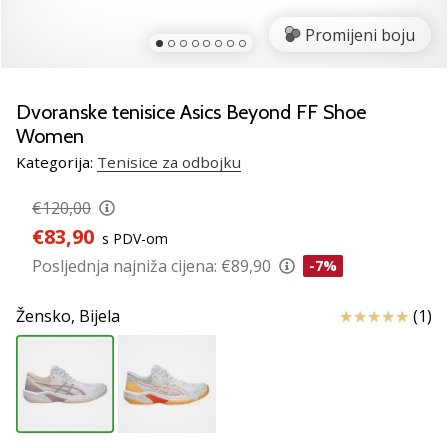
Pronađite
savršen
Promijeni boju
poklon
za
odbojku!
Dvoranske tenisice Asics Beyond FF Shoe
Pogledajte
Women
naš
Kategorija:
Tenisice za odbojku
vodič
i
€120,00
odaberite
obuću,
€83,90
s PDV-om
odjeću
Posljednja najniža cijena:
€89,90
-7%
i
opremu
Ocjena proizv
Žensko,
Bijela
(1)
najboljih
marki
na
tržištu.