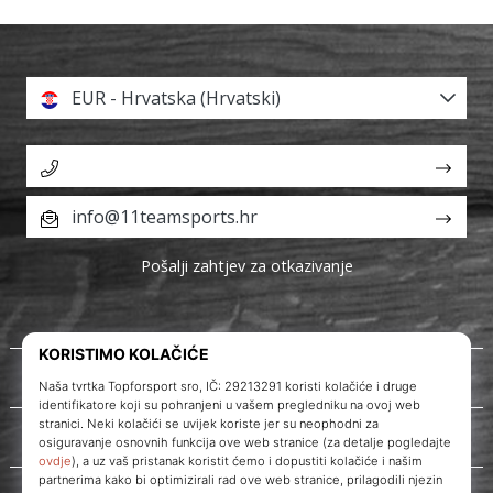
EUR - Hrvatska (Hrvatski)
info@11teamsports.hr
Pošalji zahtjev za otkazivanje
O nama
Korisnička podrška