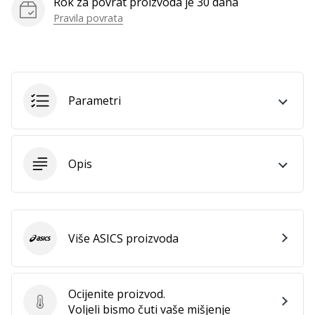
Rok za povrat proizvoda je 30 dana
Pravila povrata
Prikaži
sve
članke
Parametri
Opis
Više ASICS proizvoda
ASICS
Ocijenite proizvod.
Ocijenite proizvod.
Voljeli bismo čuti vaše mišjenje