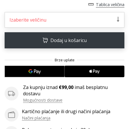
11. 8. 2022
Tablica veličina
•
1 min. čitanja
Izaberite veličinu
Postani
ambasadorom
našeg
Dodaj u košaricu
brenda
za
odbojku
Obožavaš
odbojku
poput
nas?
Za kupnju iznad
€99,00
imaš besplatnu
Pridruži
dostavu
nam
Mogućnosti dostave
se
kao
Kartično plaćanje ili drugi načini plaćanja
brend
Načini plaćanja
ambasador.