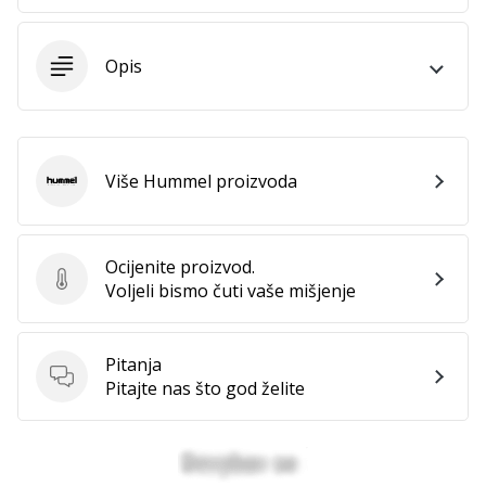
11. 8. 2022
•
1 min. čitanja
Opis
Postani
ambasadorom
našeg
brenda
Više Hummel proizvoda
za
Hummel
odbojku
Obožavaš
Ocijenite proizvod.
odbojku
Ocijenite proizvod.
Voljeli bismo čuti vaše mišjenje
poput
nas?
Pridruži
Pitanja
nam
Pitanja
Pitajte nas što god želite
se
kao
brend
ambasador.