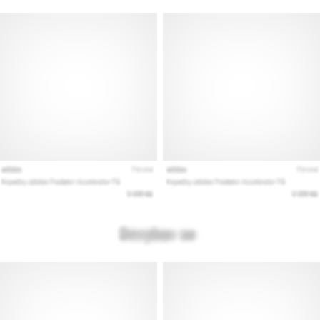
Prikaži
sve
članke