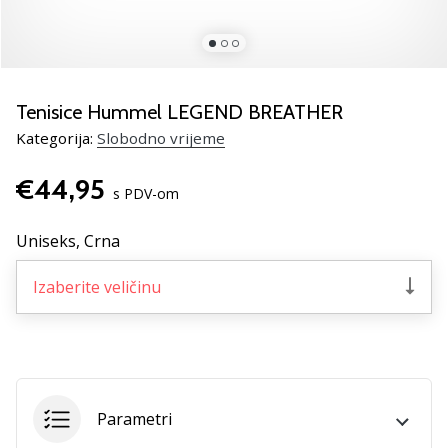
Pronađite
savršen
poklon
za
odbojku!
Tenisice Hummel LEGEND BREATHER
Pogledajte
Kategorija:
Slobodno vrijeme
naš
vodič
€44,95
i
s PDV-om
odaberite
obuću,
Uniseks,
Crna
odjeću
i
Izaberite veličinu
opremu
najboljih
marki
na
tržištu.
Parametri