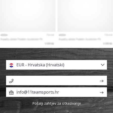
EUR - Hrvatska (Hrvatski)
info@11teamsports.hr
Pošalji zahtjev za otkazivanje