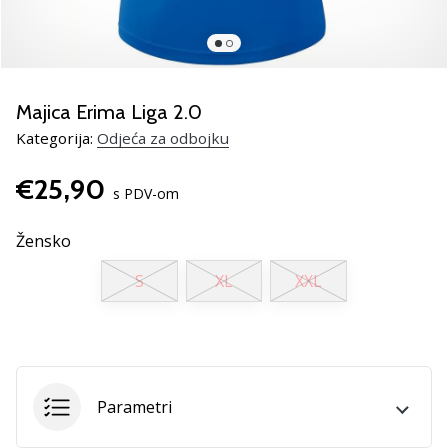
Pronađite
savršen
poklon
za
odbojku!
Majica Erima Liga 2.0
Pogledajte
Kategorija:
Odjeća za odbojku
naš
vodič
€25,90
i
s PDV-om
odaberite
obuću,
Žensko
odjeću
i
S
XL
XXL
opremu
najboljih
marki
na
tržištu.
Parametri