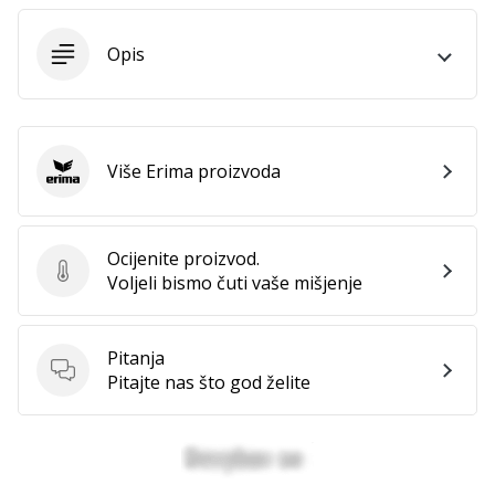
11. 8. 2022
•
1 min. čitanja
Opis
Postani
ambasadorom
našeg
brenda
Više Erima proizvoda
Erima
za
odbojku
Obožavaš
Ocijenite proizvod.
odbojku
Ocijenite proizvod.
Voljeli bismo čuti vaše mišjenje
poput
nas?
Pridruži
Pitanja
nam
Pitanja
Pitajte nas što god želite
se
kao
brend
ambasador.