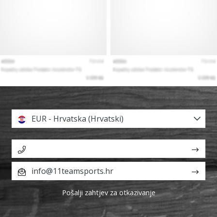
EUR - Hrvatska (Hrvatski)
info@11teamsports.hr
Pošalji zahtjev za otkazivanje