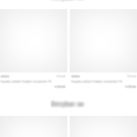
Prikaži
sve
članke