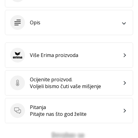
11. 8. 2022
•
1 min. čitanja
Opis
Postani
ambasadorom
našeg
brenda
za
Više Erima proizvoda
Erima
odbojku
Obožavaš
odbojku
Ocijenite proizvod.
poput
Ocijenite proizvod.
Voljeli bismo čuti vaše mišjenje
nas?
Pridruži
nam
Pitanja
se
Pitanja
Pitajte nas što god želite
kao
brend
ambasador.