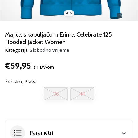
Pronađite
savršen
poklon
za
odbojku!
Majica s kapuljačom Erima Celebrate 125
Pogledajte
Hooded Jacket Women
naš
Kategorija:
Slobodno vrijeme
vodič
i
€59,95
odaberite
s PDV-om
obuću,
odjeću
Žensko,
Plava
i
opremu
36
44
najboljih
marki
na
tržištu.
Parametri