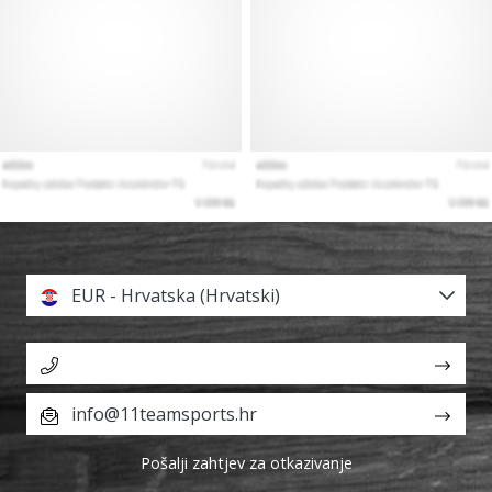
EUR - Hrvatska (Hrvatski)
info@11teamsports.hr
Pošalji zahtjev za otkazivanje