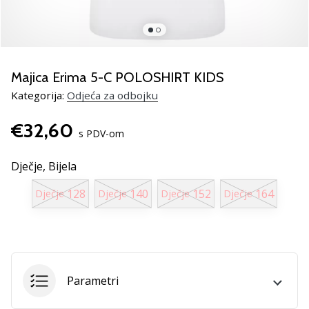
Pronađite
savršen
poklon
za
odbojku!
Majica Erima 5-C POLOSHIRT KIDS
Pogledajte
Kategorija:
Odjeća za odbojku
naš
vodič
€32,60
i
s PDV-om
odaberite
obuću,
Dječje,
Bijela
odjeću
i
128
140
152
164
Dječje
Dječje
Dječje
Dječje
opremu
najboljih
marki
na
tržištu.
Parametri