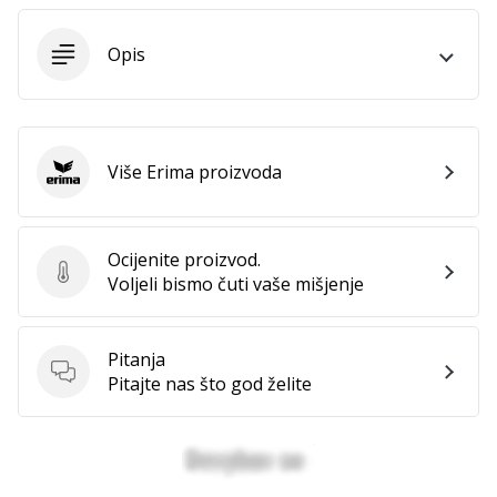
11. 8. 2022
•
1 min. čitanja
Opis
Postani
ambasadorom
našeg
brenda
Više Erima proizvoda
Erima
za
odbojku
Obožavaš
Ocijenite proizvod.
odbojku
Ocijenite proizvod.
Voljeli bismo čuti vaše mišjenje
poput
nas?
Pridruži
Pitanja
nam
Pitanja
Pitajte nas što god želite
se
kao
brend
ambasador.