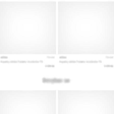
Prikaži
sve
članke