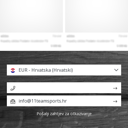
EUR - Hrvatska (Hrvatski)
info@11teamsports.hr
Pošalji zahtjev za otkazivanje